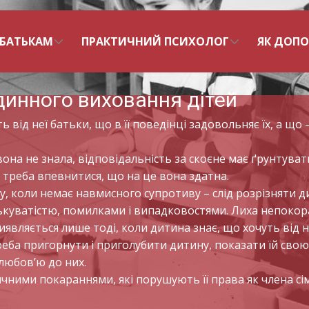
БАТЬКАМ
ПРАКТИЧНИЙ ПСИХОЛОГ
ЯК ДОП
динного виховання дітей
ід неї батьки, що в її поведінці задовольняє їх, а що – 
она не знала, відповідальність за скоєне має ґрунтуватис
 треба впевнитися, що на це вона здатна.
, коли немає навмисного супротиву – слід розрізняти ди
куватістю, помилками і випадковостями. Лиха непокора
иявляється лише тоді, коли дитина знає, що хочуть від 
еба пригорнути і приголубити дитину, показати їй свою
 любов’ю до них.
чними покараннями, які порушують її права як члена сім’