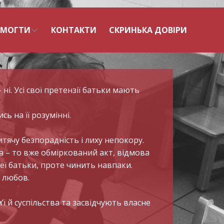
ОМОГТИ
КОНТАКТИ
СКРИНЬКА ДОВІРИ
ні. Усі свої претензії батьки мають
ь на її розумінні.
тячу безпорадність і лиху непокору.
 – то вже обміркований акт, відмова
неї батьки, проте чинить навпаки.
 любов.
ї й суспільства та засвідчують власне