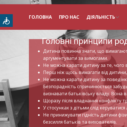
ГОЛОВНА
ПРО НАС
ДІЯЛЬНІСТЬ
Доступність
Головні принципи ро
Дитина повинна знати, що вимагають в
аргументувати за вимогами.
Не можна карати дитину за те, чого в
Перш ніж щось вимагати від дитини,
Не можна карати дитину за поведінку
Безпорадність спричинюється забудь
визнавати батьківську владу. Вона в
Щоразу після владнання конфлікту тр
У стосунках з дітьми слід керуватися
Не принижувати гідність дитини фізи
безсилля батьків та вихователів.