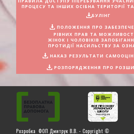
ПРАВИЛА ДОСТУПУ ІПЕРЕБУВАННЯ УЧАСНИ
ПРОЦЕСУ ТА ІНШИХ ОСІБНА ТЕРИТОРІЇ Т
БУЛІНГ
ПОЛОЖЕННЯ ПРО ЗАБЕЗПЕЧ
РІВНИХ ПРАВ ТА МОЖЛИВОС
ЖІНОК І ЧОЛОВІКІВ ЗАПОБІГАН
ПРОТИДІЇ НАСИЛЬСТВУ ЗА ОЗ
НАКАЗ РЕЗУЛЬТАТИ САМООЦІ
РОЗПОРЯДЖЕННЯ ПРО РОЗШИ
Розробка ФОП Дмитрук В.В. - Copyright ©